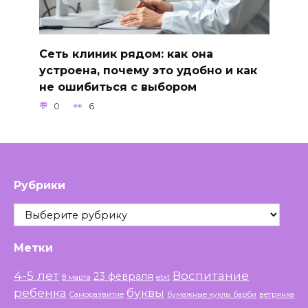
Сеть клиник рядом: как она
устроена, почему это удобно и как
не ошибиться с выбором
0
6
Рубрики
Рубрики
Метки
4-5 лет
Воспитание
23 февраля
8 марта
etxt
ребенка
буквы
Саморазвитие
бумажные куклы барби
ветрянка