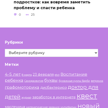
подростков: как вовремя заметить
проблему и спасти ребенка
0
25
Рубрики
Рубрики
Метки
4-5 лет
Воспитание
23 февраля
8 марта
etxt
ребенка
буквы
Саморазвитие
бумажные куклы барби
ветрянка
доктор для
графомоторика
дисбактериоз
квест
детей
заработок в интернете
журнал
новый
масленица
математические задания
мультфильм