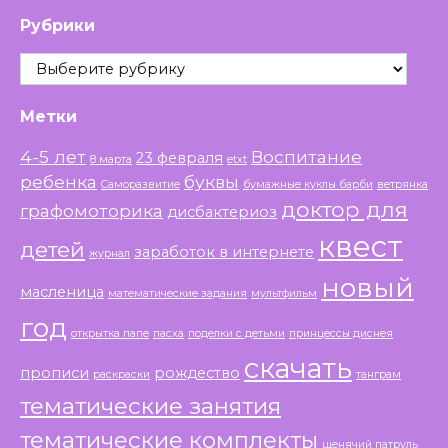
Рубрики
Рубрики
Метки
4-5 лет
Воспитание
23 февраля
8 марта
etxt
ребенка
буквы
Саморазвитие
бумажные куклы барби
ветрянка
доктор для
графомоторика
дисбактериоз
квест
детей
заработок в интернете
журнал
новый
масленица
математические задания
мультфильм
год
открытка папе
пасха
поделки с детьми
принцессы диснея
скачать
прописи
рождество
раскраски
танграм
тематические занятия
тематические комплекты
щенячий патруль