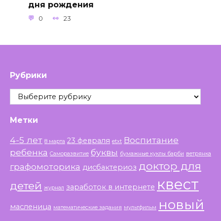
дня рождения
0
23
Рубрики
Рубрики
Метки
4-5 лет
Воспитание
23 февраля
8 марта
etxt
ребенка
буквы
Саморазвитие
бумажные куклы барби
ветрянка
доктор для
графомоторика
дисбактериоз
квест
детей
заработок в интернете
журнал
новый
масленица
математические задания
мультфильм