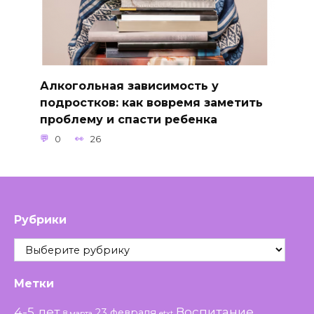
Алкогольная зависимость у
подростков: как вовремя заметить
проблему и спасти ребенка
0
26
Рубрики
Рубрики
Метки
4-5 лет
Воспитание
23 февраля
8 марта
etxt