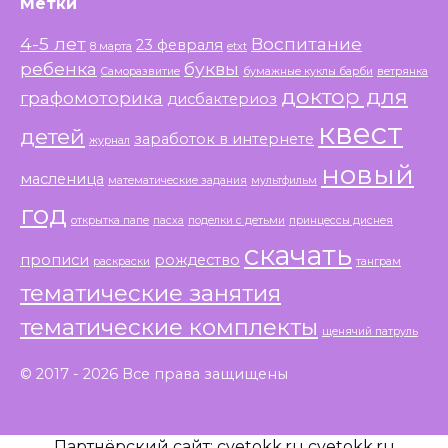
Метки
4-5 лет
Воспитание
23 февраля
8 марта
etxt
ребенка
буквы
Саморазвитие
бумажные куклы барби
ветрянка
доктор для
графомоторика
дисбактериоз
квест
детей
заработок в интернете
журнал
новый
масленица
математические задания
мультфильм
год
открытка папе
пасха
поделки с детьми
принцессы диснея
скачать
прописи
рождество
раскраски
танграм
тематические занятия
тематические комплекты
щенячий патруль
© 2017 - 2026 Все права защищены
Партнёрский сайт:
cvetokk.ru
cvetokk.ru