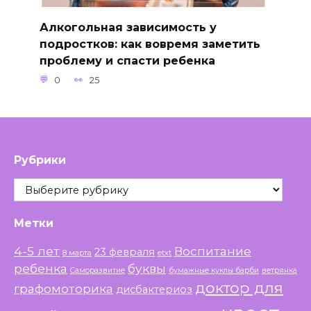
Алкогольная зависимость у
подростков: как вовремя заметить
проблему и спасти ребенка
0
25
Рубрики
Рубрики
Метки
4-5 лет
Воспитание
23 февраля
8 марта
etxt
ребенка
буквы
Саморазвитие
бумажные куклы барби
ветрянка
доктор для
графомоторика
дисбактериоз