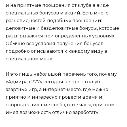
и на приятные поощрения от клуба в виде
специальных бонусов и акций. Есть много
разновидностей подобных поощрений:
депозитные и бездепозитные бонусы, которые
разыгрываются при определенных условиях.
Обычно все условия получения бонусов
подробно описываются к каждому виду в
специальном меню.
И это лишь небольшой перечень того, почему
«Адмирал 777» сегодня не просто клуб
азартных игр, а интернет-место, где можно
приятно и интересно провести время и
скоротать лишние свободные часы, при этом
имея возможность отлично заработать.