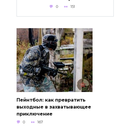
0
151
Пейнтбол: как превратить
выходные в захватывающее
приключение
0
167