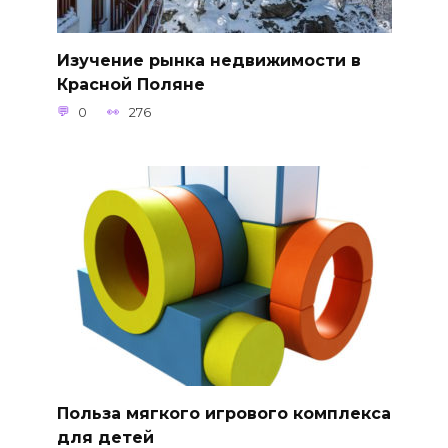
Изучение рынка недвижимости в
Красной Поляне
0
276
Польза мягкого игрового комплекса
для детей