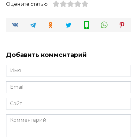
Оцените статью
Добавить комментарий
Имя
*
Email
*
Сайт
Комментарий