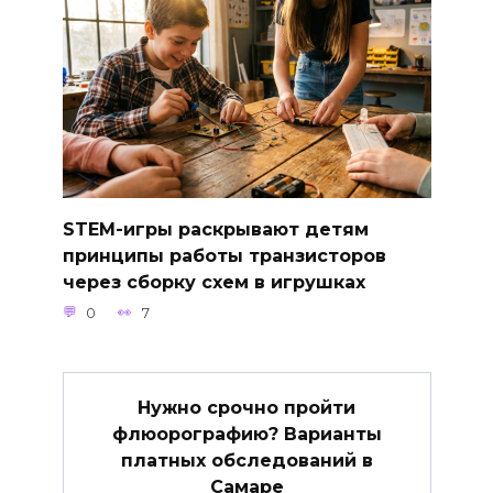
STEM-игры раскрывают детям
принципы работы транзисторов
через сборку схем в игрушках
0
7
Нужно срочно пройти
флюорографию? Варианты
платных обследований в
Самаре