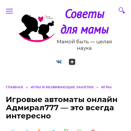
Перейти
Советы
к
содержанию
для мамы
Мамой быть — целая
наука
ГЛАВНАЯ
»
ИГРЫ И РАЗВИВАЮЩИЕ ЗАНЯТИЯ
»
ИГРЫ
Игровые автоматы онлайн
Адмирал777 — это всегда
интересно