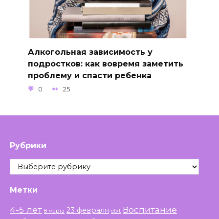
Алкогольная зависимость у
подростков: как вовремя заметить
проблему и спасти ребенка
0
25
Рубрики
Рубрики
Метки
4-5 лет
Воспитание
23 февраля
8 марта
etxt