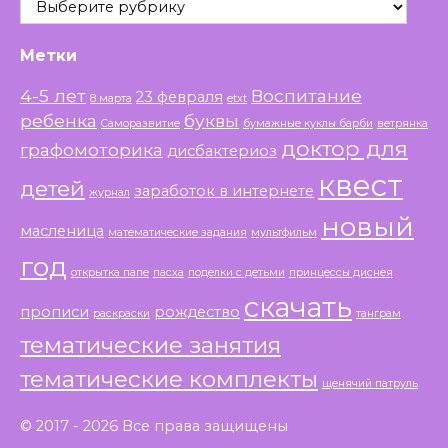
Метки
4-5 лет
Воспитание
23 февраля
8 марта
etxt
ребенка
буквы
Саморазвитие
бумажные куклы барби
ветрянка
доктор для
графомоторика
дисбактериоз
квест
детей
заработок в интернете
журнал
новый
масленица
математические задания
мультфильм
год
открытка папе
пасха
поделки с детьми
принцессы диснея
скачать
прописи
рождество
раскраски
танграм
тематические занятия
тематические комплекты
щенячий патруль
© 2017 - 2026 Все права защищены