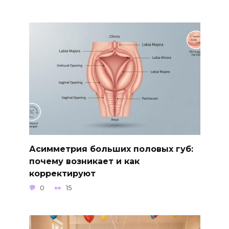
Асимметрия больших половых губ:
почему возникает и как
корректируют
0
15