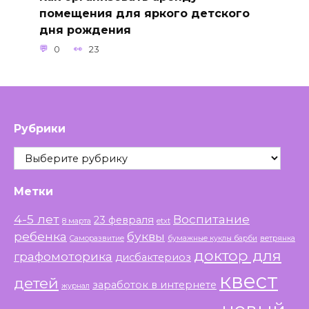
помещения для яркого детского
дня рождения
0
23
Рубрики
Рубрики
Метки
4-5 лет
Воспитание
23 февраля
8 марта
etxt
ребенка
буквы
Саморазвитие
бумажные куклы барби
ветрянка
доктор для
графомоторика
дисбактериоз
квест
детей
заработок в интернете
журнал