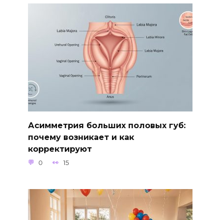
Асимметрия больших половых губ:
почему возникает и как
корректируют
0
15