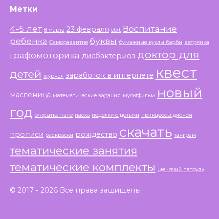
Метки
4-5 лет
Воспитание
23 февраля
8 марта
etxt
ребенка
буквы
Саморазвитие
бумажные куклы барби
ветрянка
доктор для
графомоторика
дисбактериоз
квест
детей
заработок в интернете
журнал
новый
масленица
математические задания
мультфильм
год
открытка папе
пасха
поделки с детьми
принцессы диснея
скачать
прописи
рождество
раскраски
танграм
тематические занятия
тематические комплекты
щенячий патруль
© 2017 - 2026 Все права защищены