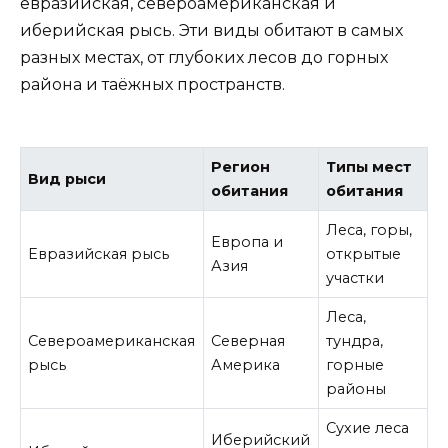
евразийская, североамериканская и
иберийская рысь. Эти виды обитают в самых
разных местах, от глубоких лесов до горных
района и таёжных пространств.
Регион
Типы мест
Вид рыси
обитания
обитания
Леса, горы,
Европа и
Евразийская рысь
открытые
Азия
участки
Леса,
Североамериканская
Северная
тундра,
рысь
Америка
горные
районы
Сухие леса
Иберийский