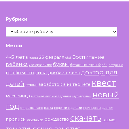
Рубрики
Рубрики
Метки
4-5 лет
Воспитание
23 февраля
8 марта
etxt
ребенка
буквы
Саморазвитие
бумажные куклы барби
ветрянка
доктор для
графомоторика
дисбактериоз
квест
детей
заработок в интернете
журнал
новый
масленица
математические задания
мультфильм
год
открытка папе
пасха
поделки с детьми
принцессы диснея
скачать
прописи
рождество
раскраски
танграм
тематические занятия