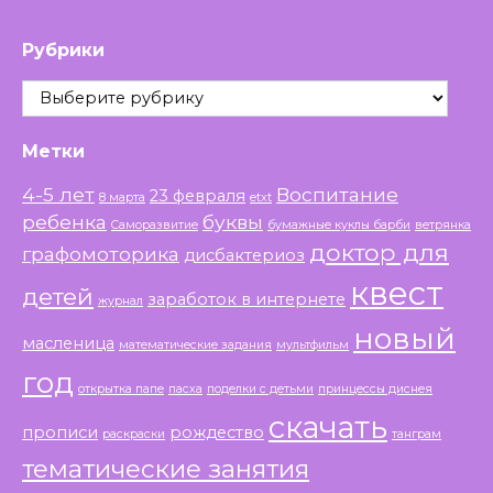
Рубрики
Рубрики
Метки
4-5 лет
Воспитание
23 февраля
8 марта
etxt
ребенка
буквы
Саморазвитие
бумажные куклы барби
ветрянка
доктор для
графомоторика
дисбактериоз
квест
детей
заработок в интернете
журнал
новый
масленица
математические задания
мультфильм
год
открытка папе
пасха
поделки с детьми
принцессы диснея
скачать
прописи
рождество
раскраски
танграм
тематические занятия