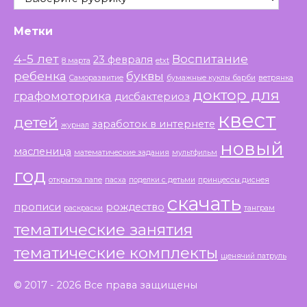
Метки
4-5 лет
Воспитание
23 февраля
8 марта
etxt
ребенка
буквы
Саморазвитие
бумажные куклы барби
ветрянка
доктор для
графомоторика
дисбактериоз
квест
детей
заработок в интернете
журнал
новый
масленица
математические задания
мультфильм
год
открытка папе
пасха
поделки с детьми
принцессы диснея
скачать
прописи
рождество
раскраски
танграм
тематические занятия
тематические комплекты
щенячий патруль
© 2017 - 2026 Все права защищены