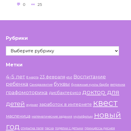
0
25
Рубрики
Рубрики
Метки
4-5 лет
Воспитание
23 февраля
8 марта
etxt
ребенка
буквы
Саморазвитие
бумажные куклы барби
ветрянка
доктор для
графомоторика
дисбактериоз
квест
детей
заработок в интернете
журнал
новый
масленица
математические задания
мультфильм
год
открытка папе
пасха
поделки с детьми
принцессы диснея