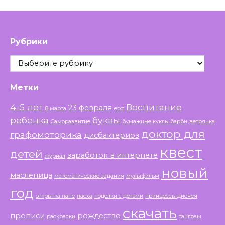
Рубрики
Рубрики
Метки
4-5 лет
Воспитание
23 февраля
8 марта
etxt
ребенка
буквы
Саморазвитие
бумажные куклы барби
ветрянка
доктор для
графомоторика
дисбактериоз
квест
детей
заработок в интернете
журнал
новый
масленица
математические задания
мультфильм
год
открытка папе
пасха
поделки с детьми
принцессы диснея
скачать
прописи
рождество
раскраски
танграм