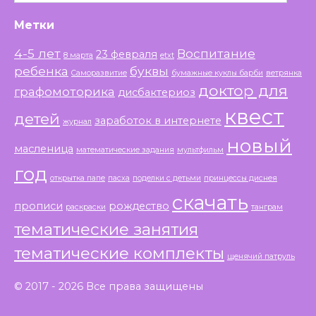
Метки
4-5 лет
Воспитание
23 февраля
8 марта
etxt
ребенка
буквы
Саморазвитие
бумажные куклы барби
ветрянка
доктор для
графомоторика
дисбактериоз
квест
детей
заработок в интернете
журнал
новый
масленица
математические задания
мультфильм
год
открытка папе
пасха
поделки с детьми
принцессы диснея
скачать
прописи
рождество
раскраски
танграм
тематические занятия
тематические комплекты
щенячий патруль
© 2017 - 2026 Все права защищены