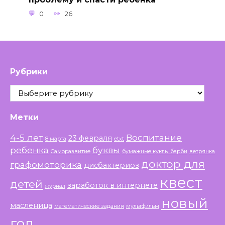
0
26
Рубрики
Рубрики
Метки
4-5 лет
Воспитание
23 февраля
8 марта
etxt
ребенка
буквы
Саморазвитие
бумажные куклы барби
ветрянка
доктор для
графомоторика
дисбактериоз
квест
детей
заработок в интернете
журнал
новый
масленица
математические задания
мультфильм
год