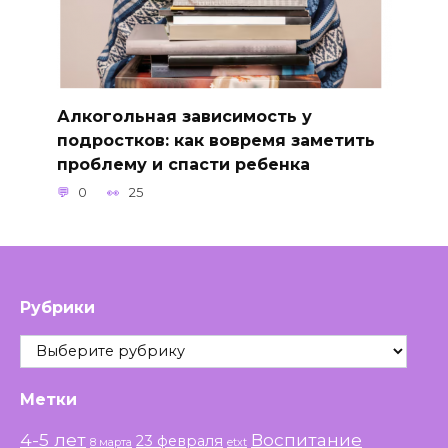
Алкогольная зависимость у
подростков: как вовремя заметить
проблему и спасти ребенка
0
25
Рубрики
Рубрики
Метки
4-5 лет
Воспитание
23 февраля
8 марта
etxt