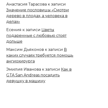
Анастасия Тарасова
к записи
Значение пословицы «Смотри
дерево в плодах, а человека в
делах»
Есения
к записи
Цветы
подаренные с любовью стоят
дольше
Максим Дьяконов
к записи
В
каких случаях требуется помощь
ангиохирурга
Эмилия Иванова
к записи
Как в
GTA San Andreas посадить
девушку в машину