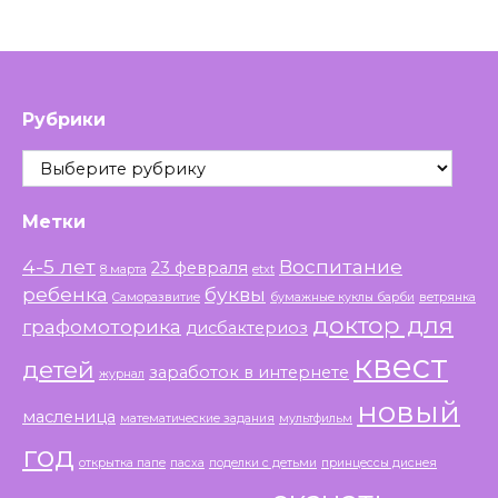
Рубрики
Рубрики
Метки
4-5 лет
Воспитание
23 февраля
8 марта
etxt
ребенка
буквы
Саморазвитие
бумажные куклы барби
ветрянка
доктор для
графомоторика
дисбактериоз
квест
детей
заработок в интернете
журнал
новый
масленица
математические задания
мультфильм
год
открытка папе
пасха
поделки с детьми
принцессы диснея