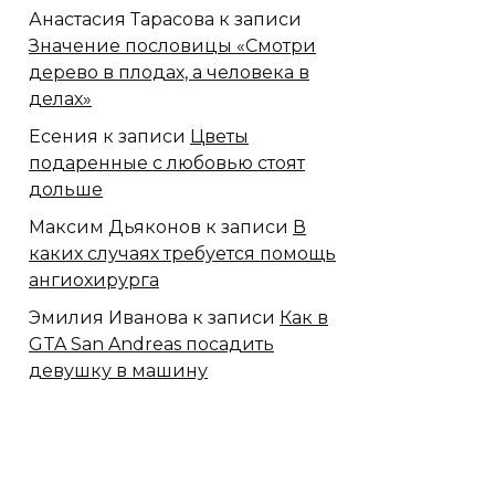
Анастасия Тарасова
к записи
Значение пословицы «Смотри
дерево в плодах, а человека в
делах»
Есения
к записи
Цветы
подаренные с любовью стоят
дольше
Максим Дьяконов
к записи
В
каких случаях требуется помощь
ангиохирурга
Эмилия Иванова
к записи
Как в
GTA San Andreas посадить
девушку в машину