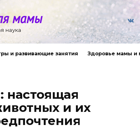
ля мамы
я наука
гры и развивающие занятия
Здоровье мамы и
: настоящая
животных и их
редпочтения