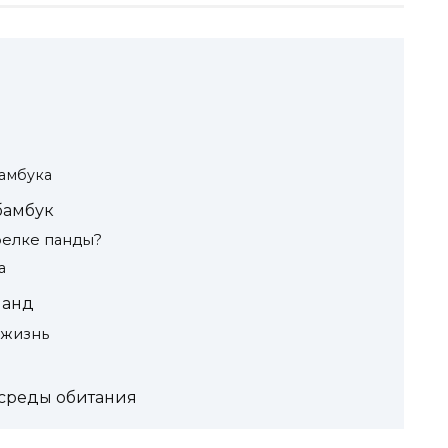
амбука
бамбук
релке панды?
а
панд
 жизнь
 среды обитания