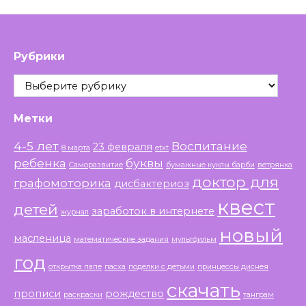
Рубрики
Рубрики
Метки
4-5 лет
Воспитание
23 февраля
8 марта
etxt
ребенка
буквы
Саморазвитие
бумажные куклы барби
ветрянка
доктор для
графомоторика
дисбактериоз
квест
детей
заработок в интернете
журнал
новый
масленица
математические задания
мультфильм
год
открытка папе
пасха
поделки с детьми
принцессы диснея
скачать
прописи
рождество
раскраски
танграм