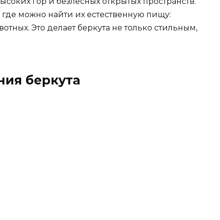
соких гор и безлесных открытых пространств.
, где можно найти их естественную пищу:
отных. Это делает беркута не только стильным,
ния беркута