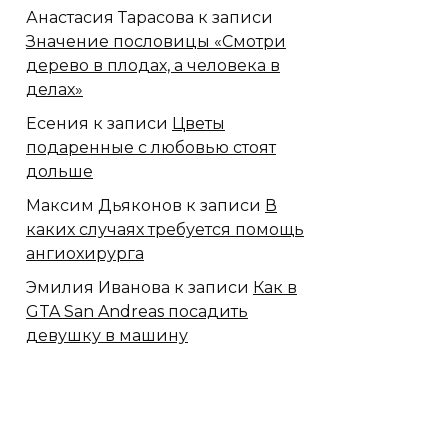
Анастасия Тарасова
к записи
Значение пословицы «Смотри
дерево в плодах, а человека в
делах»
Есения
к записи
Цветы
подаренные с любовью стоят
дольше
Максим Дьяконов
к записи
В
каких случаях требуется помощь
ангиохирурга
Эмилия Иванова
к записи
Как в
GTA San Andreas посадить
девушку в машину