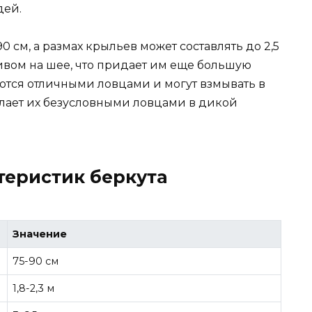
дей.
0 см, а размах крыльев может составлять до 2,5
ливом на шее, что придает им еще большую
ются отличными ловцами и могут взмывать в
елает их безусловными ловцами в дикой
теристик беркута
Значение
75-90 см
1,8-2,3 м