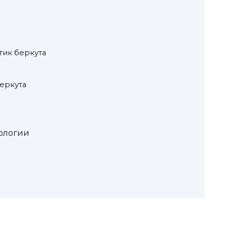
тик беркута
еркута
фологии