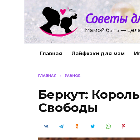
Перейти
к
Советы д
содержанию
Мамой быть — цела
Главная
Лайфхаки для мам
И
ГЛАВНАЯ
»
РАЗНОЕ
Беркут: Корол
Свободы