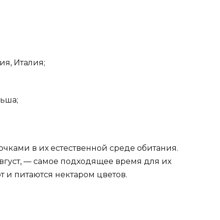
я, Италия;
ьша;
бочками в их естественной среде обитания.
вгуст, — самое подходящее время для их
т и питаются нектаром цветов.