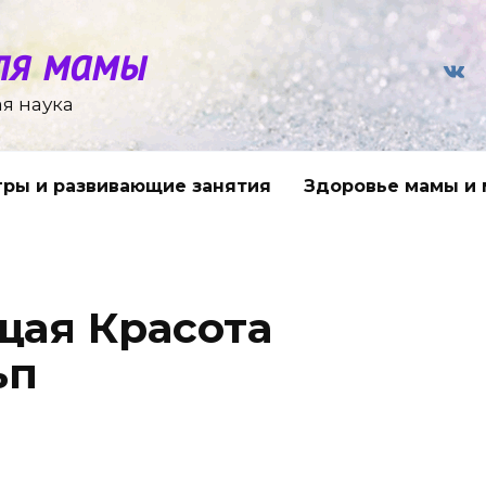
ля мамы
я наука
гры и развивающие занятия
Здоровье мамы и
щая Красота
ьп