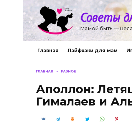
Перейти
к
Советы д
содержанию
Мамой быть — цела
Главная
Лайфхаки для мам
И
ГЛАВНАЯ
»
РАЗНОЕ
Аполлон: Летя
Гималаев и Ал