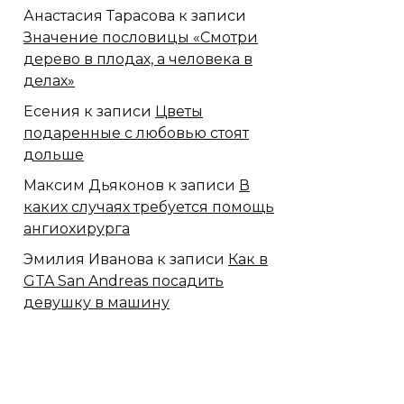
Анастасия Тарасова
к записи
Значение пословицы «Смотри
дерево в плодах, а человека в
делах»
Есения
к записи
Цветы
подаренные с любовью стоят
дольше
Максим Дьяконов
к записи
В
каких случаях требуется помощь
ангиохирурга
Эмилия Иванова
к записи
Как в
GTA San Andreas посадить
девушку в машину