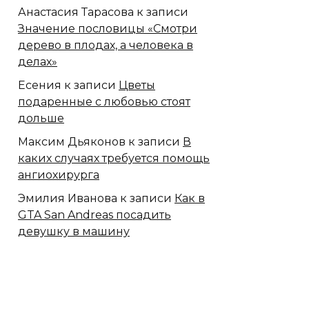
Анастасия Тарасова
к записи
Значение пословицы «Смотри
дерево в плодах, а человека в
делах»
Есения
к записи
Цветы
подаренные с любовью стоят
дольше
Максим Дьяконов
к записи
В
каких случаях требуется помощь
ангиохирурга
Эмилия Иванова
к записи
Как в
GTA San Andreas посадить
девушку в машину