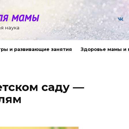
ля мамы
я наука
гры и развивающие занятия
Здоровье мамы и
етском саду —
лям