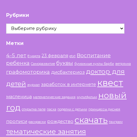
Рубрики
Рубрики
Метки
4-5 лет
Воспитание
23 февраля
8 марта
etxt
ребенка
буквы
Саморазвитие
бумажные куклы барби
ветрянка
доктор для
графомоторика
дисбактериоз
квест
детей
заработок в интернете
журнал
новый
масленица
математические задания
мультфильм
год
открытка папе
пасха
поделки с детьми
принцессы диснея
скачать
прописи
рождество
раскраски
танграм
тематические занятия