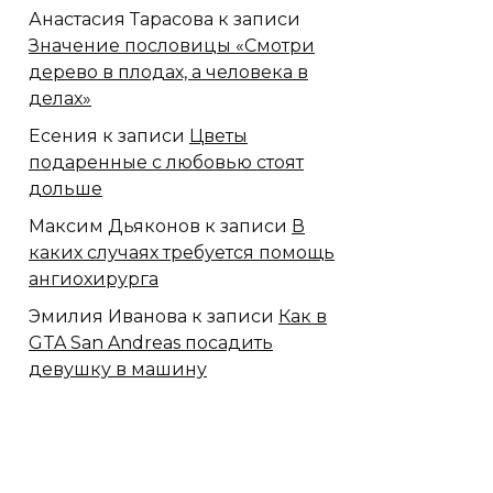
Анастасия Тарасова
к записи
Значение пословицы «Смотри
дерево в плодах, а человека в
делах»
Есения
к записи
Цветы
подаренные с любовью стоят
дольше
Максим Дьяконов
к записи
В
каких случаях требуется помощь
ангиохирурга
Эмилия Иванова
к записи
Как в
GTA San Andreas посадить
девушку в машину