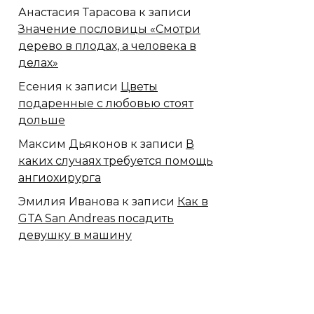
Анастасия Тарасова
к записи
Значение пословицы «Смотри
дерево в плодах, а человека в
делах»
Есения
к записи
Цветы
подаренные с любовью стоят
дольше
Максим Дьяконов
к записи
В
каких случаях требуется помощь
ангиохирурга
Эмилия Иванова
к записи
Как в
GTA San Andreas посадить
девушку в машину