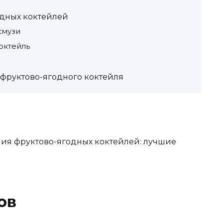
дных коктейлей
смузи
октейль
 фруктово-ягодного коктейля
дания фруктово-ягодных коктейлей: лучшие
ов