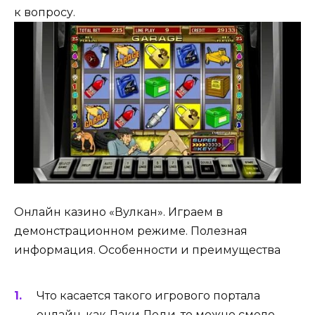
к вопросу.
Онлайн казино «Вулкан». Играем в
демонстрационном режиме. Полезная
информация. Особенности и преимущества
Что касается такого игрового портала
онлайн, как
Лаки Леди
, то можно смело