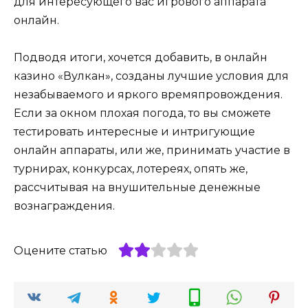
для интересующего вас игрового аппарата
онлайн.
Подводя итоги, хочется добавить, в онлайн
казино «Вулкан», созданы лучшие условия для
незабываемого и яркого времяпровождения.
Если за окном плохая погода, то вы сможете
тестировать интересные и интригующие
онлайн аппараты, или же, принимать участие в
турнирах, конкурсах, лотереях, опять же,
рассчитывая на внушительные денежные
вознаграждения.
Оцените статью