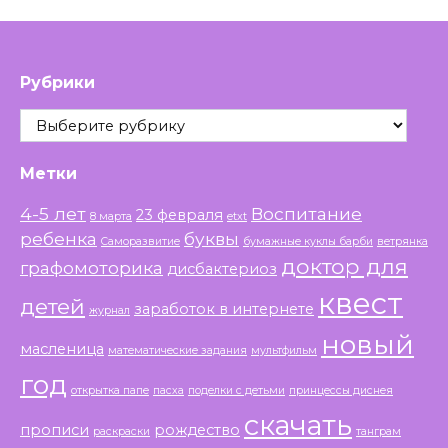
Рубрики
Рубрики
Метки
4-5 лет
Воспитание
23 февраля
8 марта
etxt
ребенка
буквы
Саморазвитие
бумажные куклы барби
ветрянка
доктор для
графомоторика
дисбактериоз
квест
детей
заработок в интернете
журнал
новый
масленица
математические задания
мультфильм
год
открытка папе
пасха
поделки с детьми
принцессы диснея
скачать
прописи
рождество
раскраски
танграм