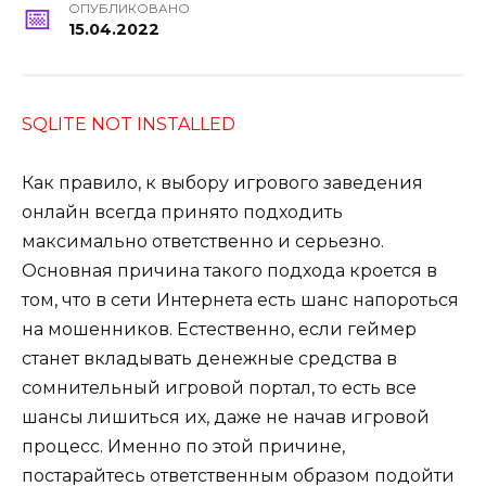
ОПУБЛИКОВАНО
15.04.2022
SQLITE NOT INSTALLED
Как правило, к выбору игрового заведения
онлайн всегда принято подходить
максимально ответственно и серьезно.
Основная причина такого подхода кроется в
том, что в сети Интернета есть шанс напороться
на мошенников. Естественно, если геймер
станет вкладывать денежные средства в
сомнительный игровой портал, то есть все
шансы лишиться их, даже не начав игровой
процесс. Именно по этой причине,
постарайтесь ответственным образом подойти