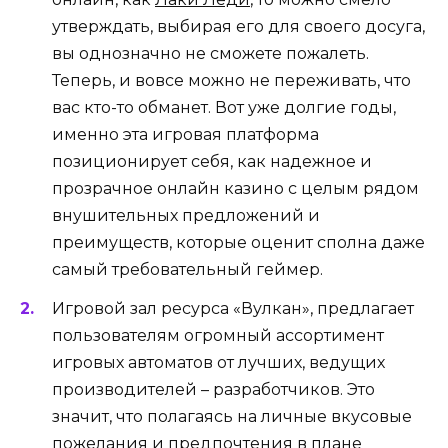
утверждать, выбирая его для своего досуга,
вы однозначно не сможете пожалеть.
Теперь, и вовсе можно не переживать, что
вас кто-то обманет. Вот уже долгие годы,
именно эта игровая платформа
позиционирует себя, как надежное и
прозрачное онлайн казино с целым рядом
внушительных предложений и
преимуществ, которые оценит сполна даже
самый требовательный геймер.
Игровой зал ресурса «Вулкан», предлагает
пользователям огромный ассортимент
игровых автоматов от лучших, ведущих
производителей – разработчиков. Это
значит, что полагаясь на личные вкусовые
пожелания и предпочтения в плане