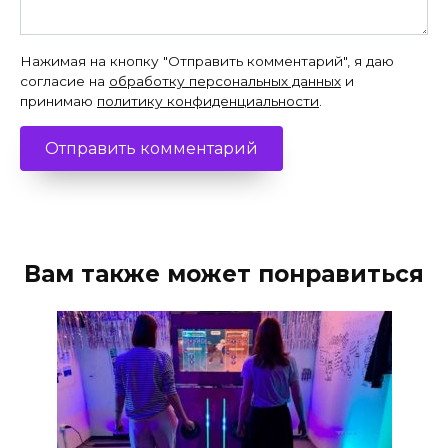
Нажимая на кнопку "Отправить комментарий", я даю
согласие на
обработку персональных данных
и
принимаю
политику конфиденциальности
.
Вам также может понравиться