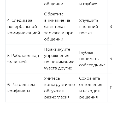
общении
и глубже
Обратите
4. Следим за
внимание на
Улучшить
невербальной
язык тела в
внешний
3 н
коммуникацией
зеркале и при
посыл
общении
Практикуйте
Глубже
5. Работаем над
упражнения
понимать
4 н
эмпатией
по пониманию
собеседника
чувств других
Учитесь
Сохранять
6. Разрешаем
конструктивно
отношения
По
конфликты
обсуждать
и находить
разногласия
решения