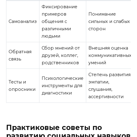
Фиксирование
примеров
Понимание
Самоанализ
общения с
сильных и слабых
различными
сторон
людьми
Сбор мнений от
Внешняя оценка
Обратная
друзей, коллег,
коммуникативных
связь
родственников
умений
Степень развития
Психологические
Тесты и
эмпатии,
инструменты для
опросники
слушания,
диагностики
ассертивности
Практиковые советы по
развитию социальных навыков