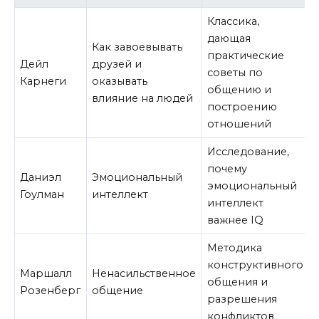
Классика,
дающая
Как завоевывать
практические
Дейл
друзей и
советы по
Карнеги
оказывать
общению и
влияние на людей
построению
отношений
Исследование,
почему
Даниэл
Эмоциональный
эмоциональный
Гоулман
интеллект
интеллект
важнее IQ
Методика
конструктивного
Маршалл
Ненасильственное
общения и
Розенберг
общение
разрешения
конфликтов