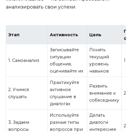
анализировать свои успехи.
Пр
Этап
Активность
Цель
ср
Записывайте
Понять
ситуации
текущий
1. Самоанализ
1 н
общения,
уровень
оценивайте их
навыков
Практикуйте
Развить
2. Учимся
активное
внимание к
2 н
слушать
слушание в
собеседнику
диалогах
Используйте
Делать
3. Задаем
разные типы
диалоги
2 н
вопросы
вопросов при
интереснее