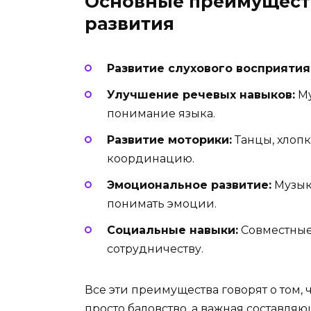
Основные преимущест
развития
Развитие слухового восприятия
Улучшение речевых навыков:
Му
понимание языка.
Развитие моторики:
Танцы, хлоп
координацию.
Эмоциональное развитие:
Музык
понимать эмоции.
Социальные навыки:
Совместные
сотрудничеству.
Все эти преимущества говорят о том, 
просто баловство, а важная составля