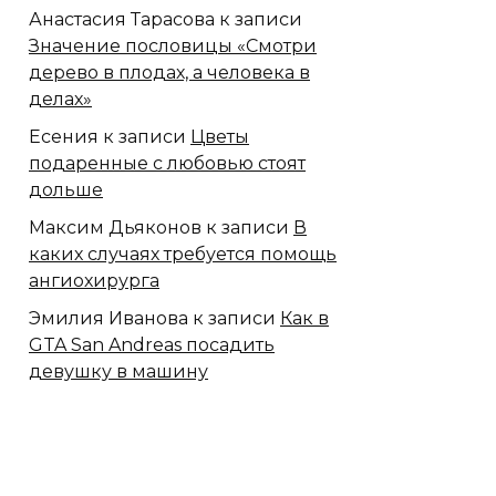
Анастасия Тарасова
к записи
Значение пословицы «Смотри
дерево в плодах, а человека в
делах»
Есения
к записи
Цветы
подаренные с любовью стоят
дольше
Максим Дьяконов
к записи
В
каких случаях требуется помощь
ангиохирурга
Эмилия Иванова
к записи
Как в
GTA San Andreas посадить
девушку в машину