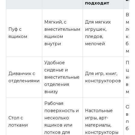
подходит
Выб
Мягкий, с
Для мягких
мод
Пуф с
вместительным
игрушек,
лёг
ящиком
ящиком
пледов,
кры
внутри
мелочей
без
мат
Удобное
Под
сиденье и
цвет
Диванчик с
Для игр, книг,
вместительные
кот
отделениями
конструкторов
отделения
вый
внизу
мод
Рабочая
Обр
поверхность и
Настольные
вни
Стол с
несколько
игры, арт-
про
лотками
ящиков или
материалы,
без
лотков для
конструкторы