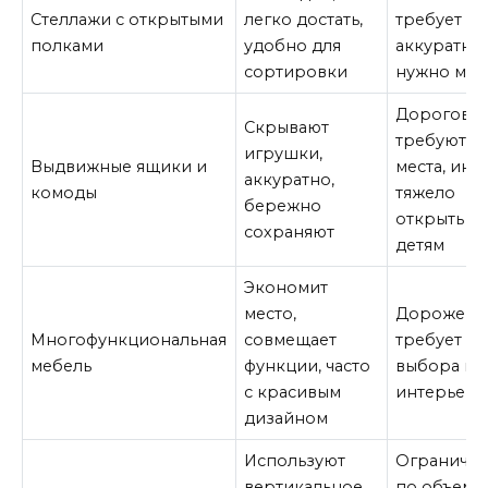
Стеллажи с открытыми
легко достать,
требует
полками
удобно для
аккуратнос
сортировки
нужно мес
Дороговат
Скрывают
требуют
игрушки,
Выдвижные ящики и
места, ино
аккуратно,
комоды
тяжело
бережно
открыть
сохраняют
детям
Экономит
место,
Дороже,
Многофункциональная
совмещает
требует
мебель
функции, часто
выбора по
с красивым
интерьер
дизайном
Используют
Ограниче
вертикальное
по объему,