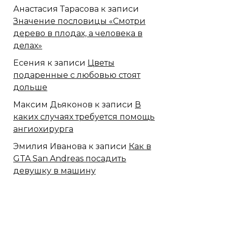
Анастасия Тарасова
к записи
Значение пословицы «Смотри
дерево в плодах, а человека в
делах»
Есения
к записи
Цветы
подаренные с любовью стоят
дольше
Максим Дьяконов
к записи
В
каких случаях требуется помощь
ангиохирурга
Эмилия Иванова
к записи
Как в
GTA San Andreas посадить
девушку в машину