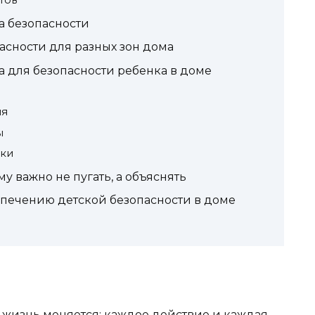
тов
а безопасности
асности для разных зон дома
а для безопасности ребенка в доме
ия
ы
дки
у важно не пугать, а объяснять
печению детской безопасности в доме
я жизнь меняется: каждое действие и каждая