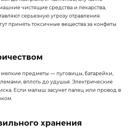
омашние чистящие средства и лекарства,
тавляют серьезную угрозу отравления.
ут принять токсичные вещества за конфеты
ричеством
т мелкие предметы — пуговицы, батарейки,
блемами, вплоть до удушья. Электрические
иска. Если малыш засунет палец или провод в
оком.
авильного хранения