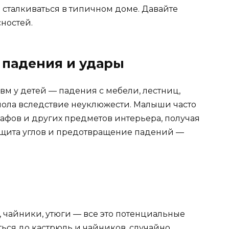
сталкиваться в типичном доме. Давайте
ностей.
 падения и удары
м у детей — падения с мебели, лестниц,
пола вследствие неуклюжести. Малыши часто
шкафов и других предметов интерьера, получая
ащита углов и предотвращение падений —
 чайники, утюги — все это потенциальные
ться до кастрюль и чайников, случайно