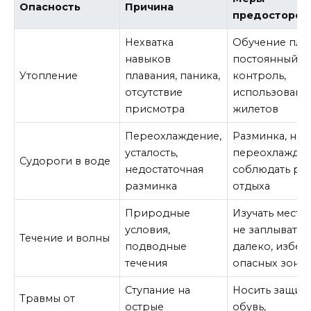
Опасность
Причина
предосторож
Нехватка
Обучение пла
навыков
постоянный
Утопление
плавания, паника,
контроль,
отсутствие
использовани
присмотра
жилетов
Переохлаждение,
Разминка, не
усталость,
переохлаждать
Судороги в воде
недостаточная
соблюдать ре
разминка
отдыха
Природные
Изучать местно
условия,
не заплывать
Течение и волны
подводные
далеко, избег
течения
опасных зон
Ступание на
Носить защит
Травмы от
острые
обувь,